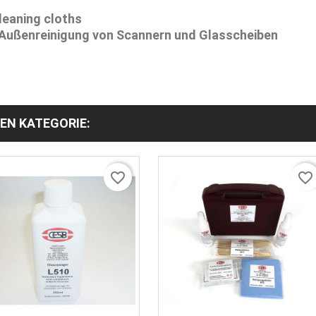
leaning cloths
d Außenreinigung von Scannern und Glasscheiben
HEN KATEGORIE:
favorite_border
favorite_border