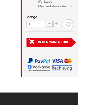
Werktage
(Ausland abweichend)
Menge
favorite_border

IN DEN WARENKORB