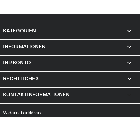
KATEGORIEN

INFORMATIONEN

IHR KONTO

RECHTLICHES

KONTAKTINFORMATIONEN
keyboard_arrow_down
Widerruf erklären