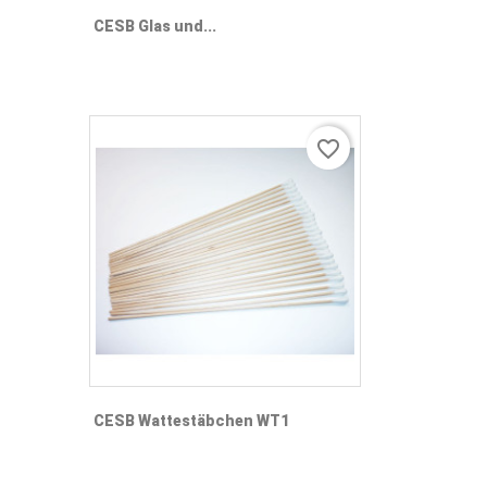
CESB Glas und...
favorite_border
CESB Wattestäbchen WT1