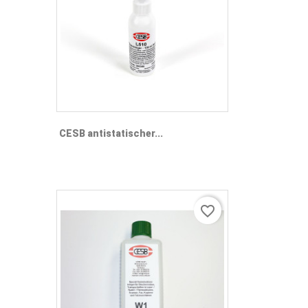
CESB antistatischer...
favorite_border