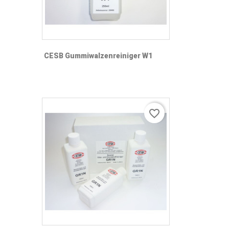
CESB Gummiwalzenreiniger W1
favorite_border