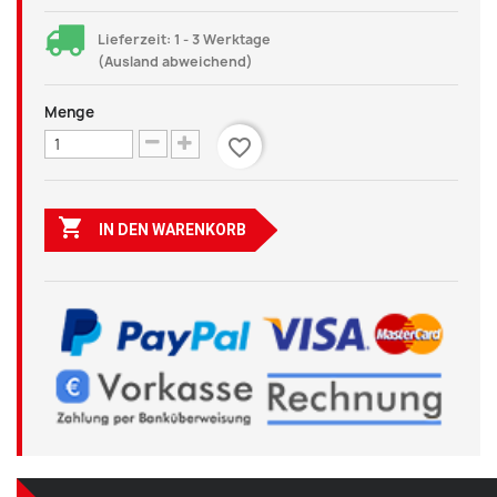
Lieferzeit: 1 - 3 Werktage
(Ausland abweichend)
Menge
favorite_border

IN DEN WARENKORB